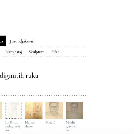
ka
Jozo Kljaković
Namještaj
Skulpture
Slike
zdignutih ruku
Lik Krista
Majka i
Mladić
Mladić
uzdignutih
dijete
glava en
ruku
face