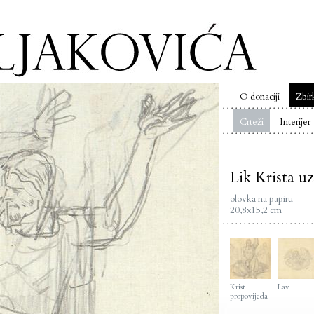
O donaciji
Zbir
Crteži
Interijer
Lik Krista u
olovka na papiru
20,8x15,2 cm
Krist
Lav
propovijeda