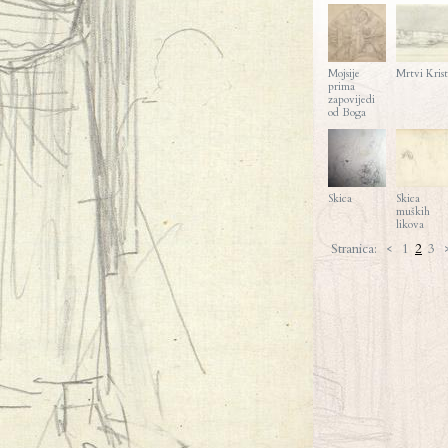
Mojsije
Mrtvi Krist
prima
zapovijedi
od Boga
Skica
Skica
muških
likova
Stranica:
<
1
2
3