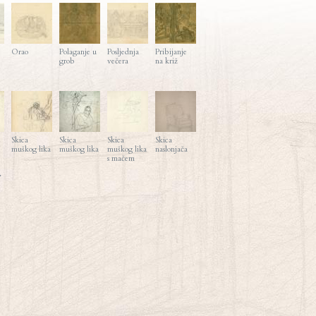
Orao
Polaganje u
Posljednja
Pribijanje
grob
večera
na križ
Skica
Skica
Skica
Skica
muškog lika
muškog lika
muškog lika
naslonjača
s mačem
>