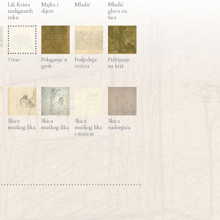
Lik Krista
Majka i
Mladić
Mladić
uzdignutih
dijete
glava en
ruku
face
Orao
Polaganje u
Posljednja
Pribijanje
grob
večera
na križ
Skica
Skica
Skica
Skica
muškog lika
muškog lika
muškog lika
naslonjača
s mačem
>