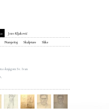
ka
Jozo Kljaković
Namještaj
Skulpture
Slike
ta s knjigom Sv. Ivan
r,