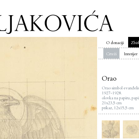
O donaciji
Zbir
Crteži
Interijer
Orao
Orao simbol evanđelis
1927-1928.
olovka na papiru, papi
21x23,5 cm
prikaz, 12x15,5 cm