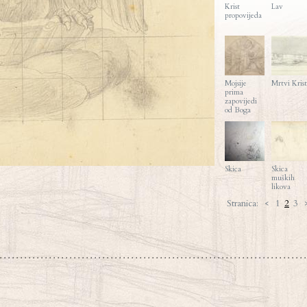
Krist
Lav
propovijeda
Mojsije
Mrtvi Krist
prima
zapovijedi
od Boga
Skica
Skica
muških
likova
Stranica:
<
1
2
3