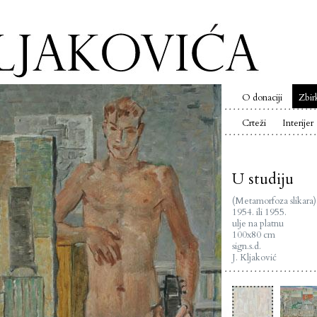
O donaciji
Zbir
Crteži
Interijer
U studiju
(Metamorfoza slikara)
1954. ili 1955.
ulje na platnu
100x80 cm
sign.s.d.
J. Kljaković