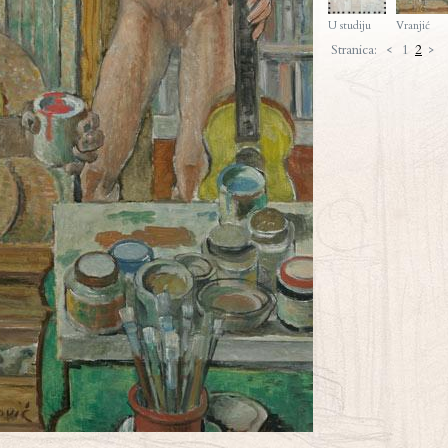
U studiju
Vranjić
Stranica:
<
1
2
>