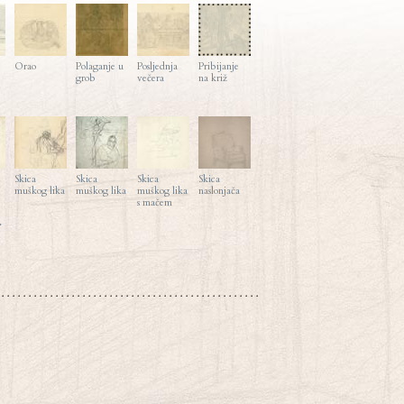
Orao
Polaganje u
Posljednja
Pribijanje
grob
večera
na križ
Skica
Skica
Skica
Skica
muškog lika
muškog lika
muškog lika
naslonjača
s mačem
>