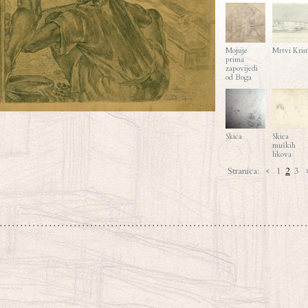
Mojsije
Mrtvi Krist
prima
zapovijedi
od Boga
Skica
Skica
muških
likova
Stranica:
<
1
2
3