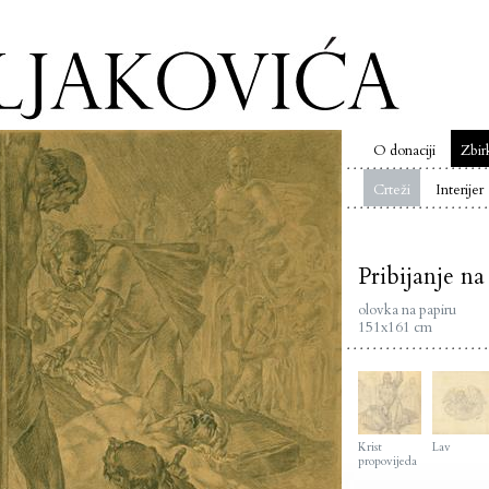
O donaciji
Zbir
Crteži
Interijer
Pribijanje na
olovka na papiru
151x161 cm
Krist
Lav
propovijeda