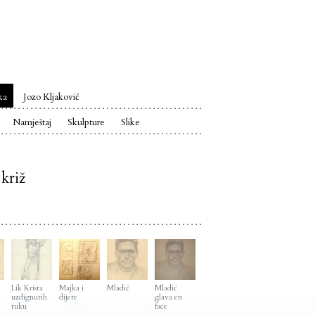
ka
Jozo Kljaković
Namještaj
Skulpture
Slike
 križ
Lik Krista
Majka i
Mladić
Mladić
uzdignutih
dijete
glava en
ruku
face