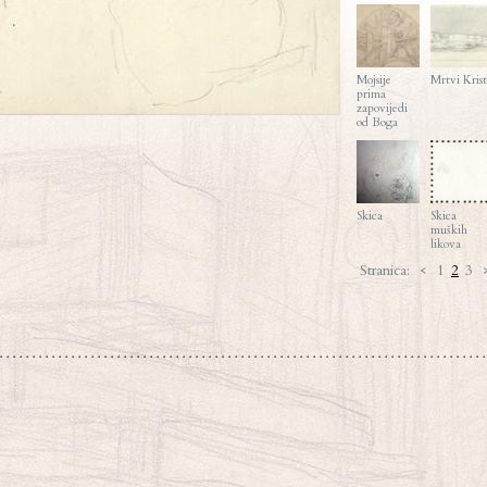
Mojsije
Mrtvi Krist
prima
zapovijedi
od Boga
Skica
Skica
muških
likova
Stranica:
<
1
2
3