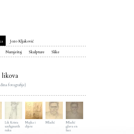
ka
Jozo Kljaković
Namještaj
Skulpture
Slike
 likova
đina fotografije)
Lik Krista
Majka i
Mladić
Mladić
uzdignutih
dijete
glava en
ruku
face