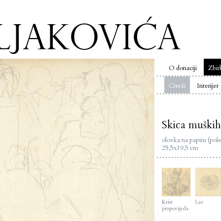
O donaciji
Zbir
Crteži
Interijer
Skica muških
olovka na papiru (pole
25,5x19,5 cm
Krist
Lav
propovijeda