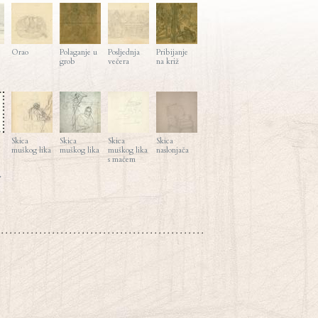
Orao
Polaganje u
Posljednja
Pribijanje
grob
večera
na križ
Skica
Skica
Skica
Skica
muškog lika
muškog lika
muškog lika
naslonjača
s mačem
>