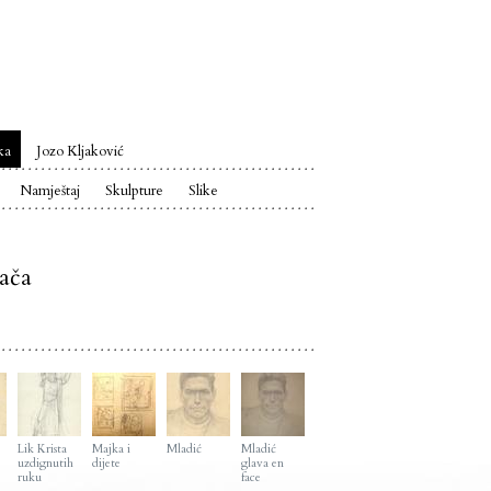
ka
Jozo Kljaković
Namještaj
Skulpture
Slike
jača
Lik Krista
Majka i
Mladić
Mladić
uzdignutih
dijete
glava en
ruku
face