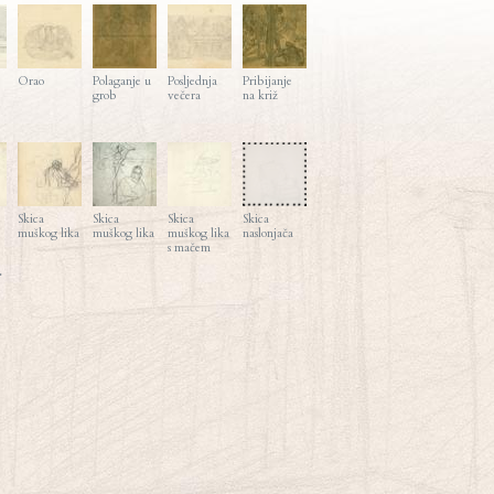
Orao
Polaganje u
Posljednja
Pribijanje
grob
večera
na križ
Skica
Skica
Skica
Skica
muškog lika
muškog lika
muškog lika
naslonjača
s mačem
>