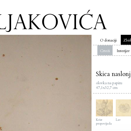
O donaciji
Zbir
Crteži
Interijer
Skica naslon
olovka na papiru
47,1x32,7 cm
Krist
Lav
propovijeda