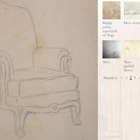
Mojsije
Mrtvi Krist
prima
zapovijedi
od Boga
Skica
Skica
muških
likova
Stranica:
<
1
2
3