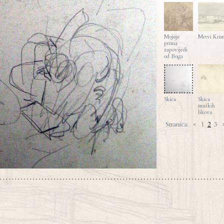
Mojsije
Mrtvi Krist
prima
zapovijedi
od Boga
Skica
Skica
muških
likova
Stranica:
<
1
2
3