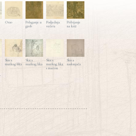
Orao
Polaganje u
Posljednja
Pribijanje
grob
večera
na križ
Skica
Skica
Skica
Skica
muškog lika
muškog lika
muškog lika
naslonjača
s mačem
>