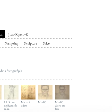
ka
Jozo Kljaković
Namještaj
Skulpture
Slike
đina fotografije)
Lik Krista
Majka i
Mladić
Mladić
uzdignutih
dijete
glava en
ruku
face