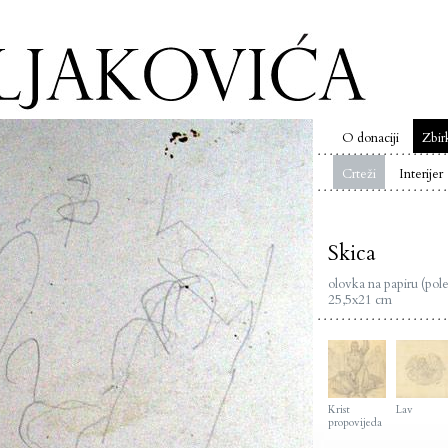
O donaciji
Zbir
Crteži
Interijer
Skica
olovka na papiru (pole
25,5x21 cm
Krist
Lav
propovijeda